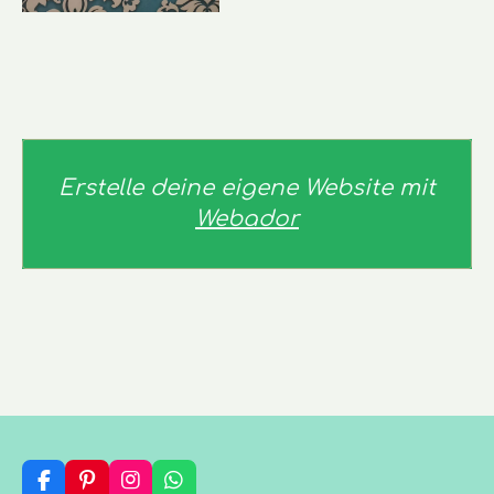
Erstelle deine eigene Website mit
Webador
F
P
I
W