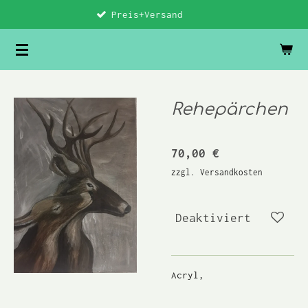
Preis+Versand
Vor 17 Uhr be
Zum
Hauptinhalt
springen
Rehepärchen
70,00 €
zzgl. Versandkosten
Deaktiviert
Acryl,