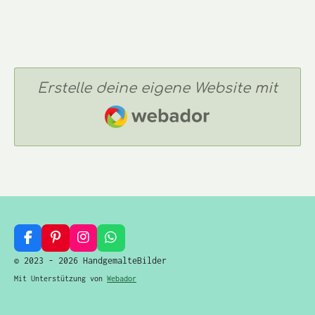
Erstelle deine eigene Website mit
Webador
F
P
I
W
a
i
n
h
© 2023 - 2026 HandgemalteBilder
c
n
s
a
Mit Unterstützung von
Webador
e
t
t
t
b
e
a
s
o
r
g
A